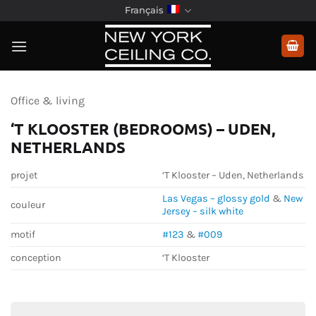
Passer
Français
au
contenu
Office & living
‘T KLOOSTER (BEDROOMS) – UDEN,
NETHERLANDS
projet
‘T Klooster – Uden, Netherlands
Las Vegas – glossy gold
&
New
couleur
Jersey – silk white
motif
#123
&
#009
conception
‘T Klooster