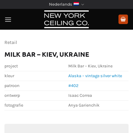
Ga
Nederlands
naar
inhoud
Retail
MILK BAR – KIEV, UKRAINE
project
Milk Bar – Kiev, Ukraine
kleur
Alaska – vintage silver white
patroon
#402
ontwerp
Isaac Correa
fotografie
Anya Garienchik