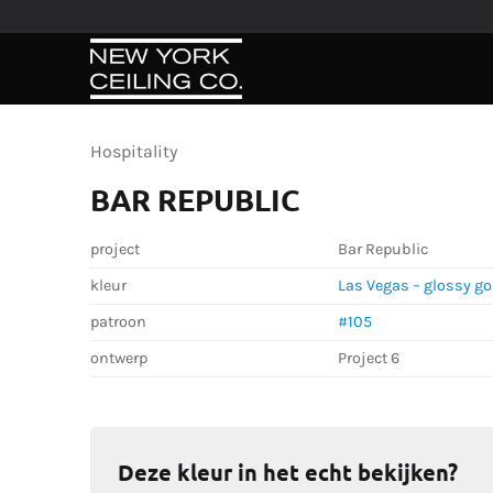
Ga
naar
inhoud
Hospitality
BAR REPUBLIC
project
Bar Republic
kleur
Las Vegas – glossy go
patroon
#105
ontwerp
Project 6
Deze kleur in het echt bekijken?