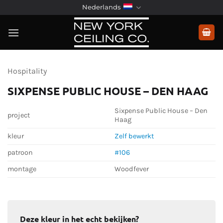
Ga
Nederlands
naar
inhoud
Hospitality
SIXPENSE PUBLIC HOUSE – DEN HAAG
Sixpense Public House – Den
project
Haag
kleur
Zelf bewerkt
patroon
#106
montage
Woodfever
Deze kleur in het echt bekijken?