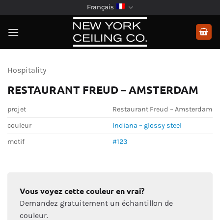
Passer
Français
au
contenu
Hospitality
RESTAURANT FREUD – AMSTERDAM
projet
Restaurant Freud – Amsterdam
couleur
Indiana – glossy steel
motif
#123
Vous voyez cette couleur en vrai?
Demandez gratuitement un échantillon de
couleur.