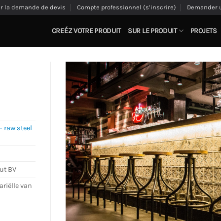
ir la demande de devis
Compte professionnel (s’inscrire)
Demander u
CREÉZ VOTRE PRODUIT
SUR LE PRODUIT
PROJETS
– raw steel
ut BV
riëlle van