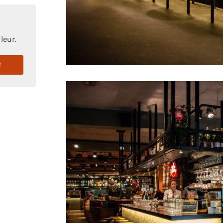
leur.
R