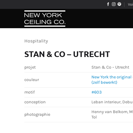
Passer
Vo
au
contenu
Hospitality
STAN & CO – UTRECHT
projet
Stan & Co – Utrecht
New York the original 
couleur
(zelf bewerkt)
motif
#603
conception
Leban interieur, Debu
Henny van Belkom, Ma
photographie
Tol