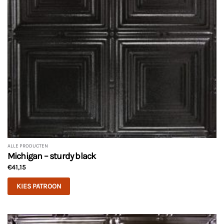
ALLE PRODUCTEN
Michigan – sturdy black
€
41,15
KIES PATROON