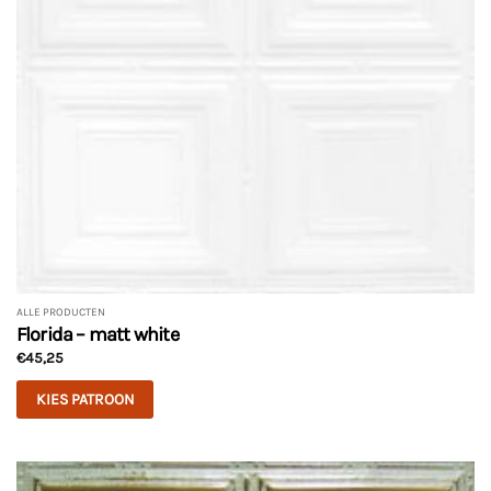
worden
op
de
productpagina
ALLE PRODUCTEN
Florida – matt white
€
45,25
KIES PATROON