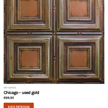
ART SERIES
Chicago – used gold
€
99,95
KIES PATROON