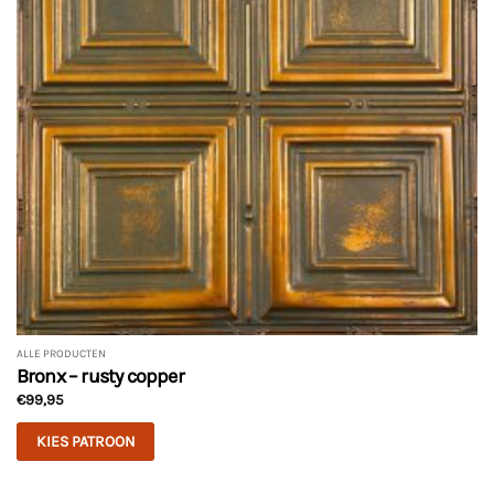
ALLE PRODUCTEN
Bronx – rusty copper
€
99,95
KIES PATROON
Dit