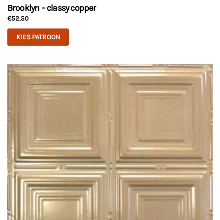
Brooklyn – classy copper
€
52,50
KIES PATROON