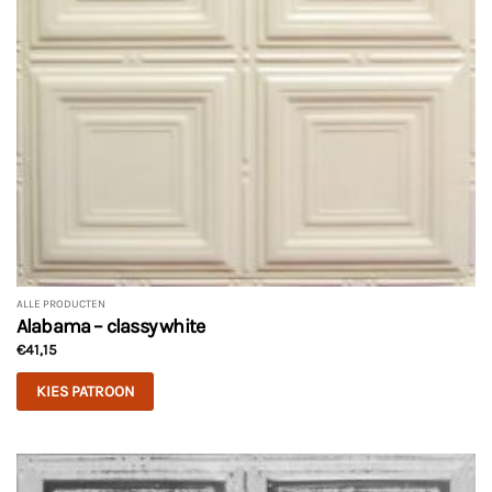
ALLE PRODUCTEN
Alabama – classy white
€
41,15
KIES PATROON
Dit
product
heeft
meerdere