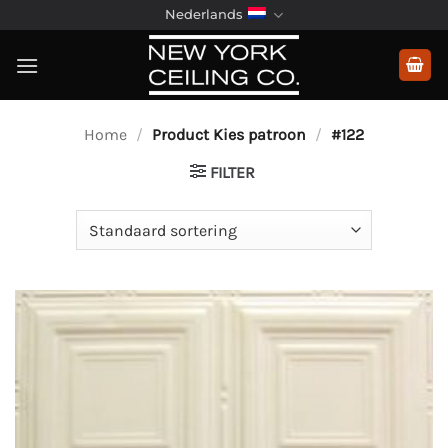
Ga
Nederlands
naar
inhoud
Home
/
Product Kies patroon
/
#122
FILTER