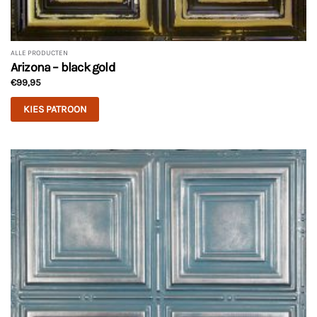
ALLE PRODUCTEN
Arizona – black gold
€
99,95
KIES PATROON