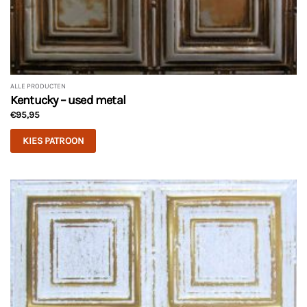
ALLE PRODUCTEN
Kentucky – used metal
€
95,95
KIES PATROON