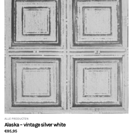
variaties.
Deze
optie
kan
gekozen
worden
op
de
productpagina
ALLE PRODUCTEN
Alaska – vintage silver white
€
95,95