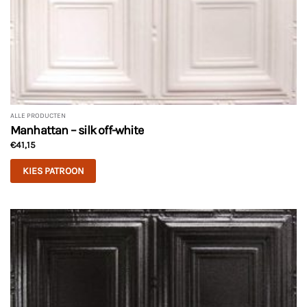
ALLE PRODUCTEN
Manhattan – silk off-white
€
41,15
KIES PATROON