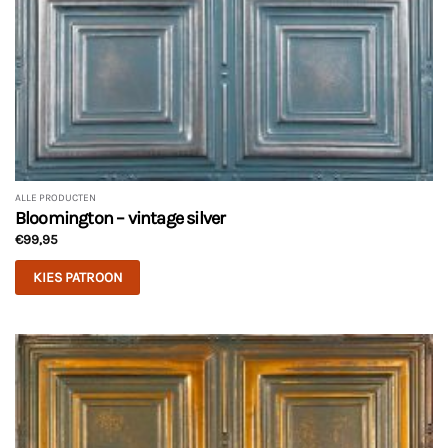
ALLE PRODUCTEN
Bloomington – vintage silver
€
99,95
KIES PATROON