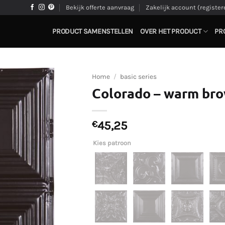
Bekijk offerte aanvraag
Zakelijk account (register
PRODUCT SAMENSTELLEN
OVER HET PRODUCT
PR
Home
/
basic series
Colorado – warm br
€
45,25
Kies patroon