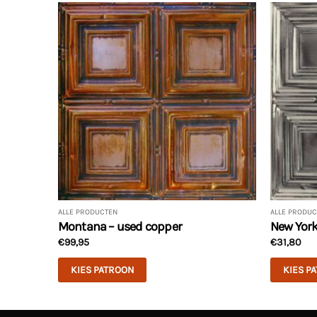
ALLE PRODUCTEN
ALLE PRODUC
Montana – used copper
New York 
€
99,95
€
31,80
KIES PATROON
KIES P