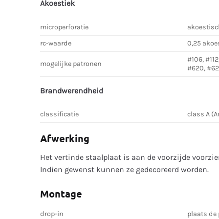
Akoestiek
microperforatie
akoestisc
rc-waarde
0,25 akoe
#106, #112
mogelijke patronen
#620, #62
Brandwerendheid
classificatie
class A (
Afwerking
Het vertinde staalplaat is aan de voorzijde voorz
Indien gewenst kunnen ze gedecoreerd worden.
Montage
drop-in
plaats de