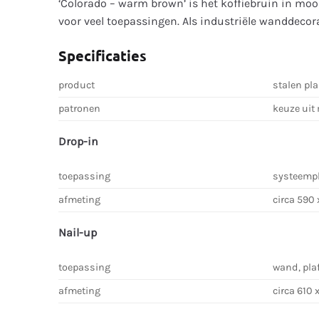
‘Colorado – warm brown’ is het koffiebruin in m
voor veel toepassingen. Als industriële wanddecora
Specificaties
product
stalen pl
patronen
keuze uit
Drop-in
toepassing
systeemp
afmeting
circa 590
Nail-up
toepassing
wand, pla
afmeting
circa 610 