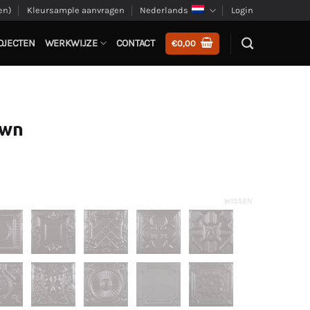
en)
Kleursample aanvragen
Nederlands
Login
OJECTEN
WERKWIJZE
CONTACT
€
0,00
own
WISSEN