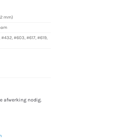
5,2 mm)
foam
, #432, #603, #617, #619,
re afwerking nodig.
n