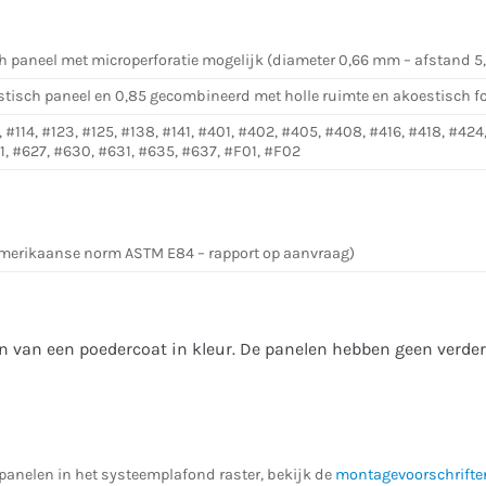
h paneel met microperforatie mogelijk (diameter 0,66 mm – afstand 
stisch paneel en 0,85 gecombineerd met holle ruimte en akoestisch 
, #114, #123, #125, #138, #141, #401, #402, #405, #408, #416, #418, #424
1, #627, #630, #631, #635, #637, #F01, #F02
Amerikaanse norm ASTM E84 – rapport op aanvraag)
ien van een poedercoat in kleur. De panelen hebben geen verde
 panelen in het systeemplafond raster, bekijk de
montagevoorschrifte