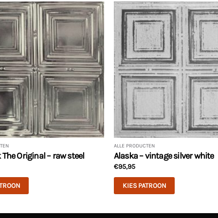
TEN
ALLE PRODUCTEN
The Original – raw steel
Alaska – vintage silver white
€
95,95
ATROON
KIES PATROON