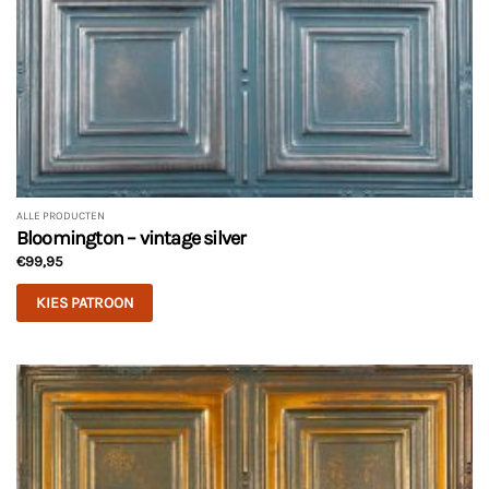
ALLE PRODUCTEN
Bloomington – vintage silver
€
99,95
KIES PATROON