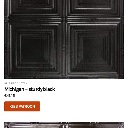
ALLE PRODUCTEN
Michigan – sturdy black
€
41,15
KIES PATROON