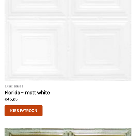
worden
op
de
productpagina
BASIC SERIES
Florida – matt white
€
45,25
KIES PATROON