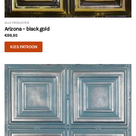
ALLE PRODUCTEN
Arizona – black gold
€
99,95
KIES PATROON