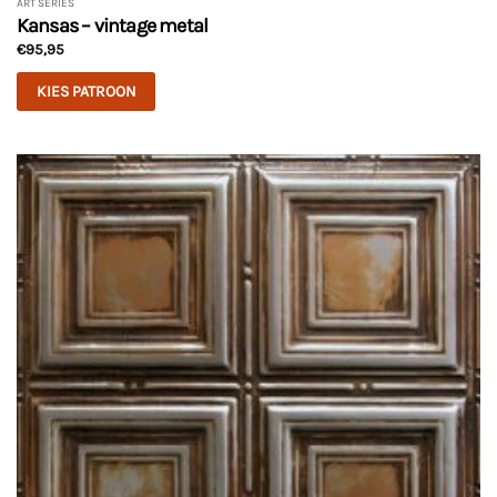
ART SERIES
Kansas – vintage metal
€
95,95
KIES PATROON