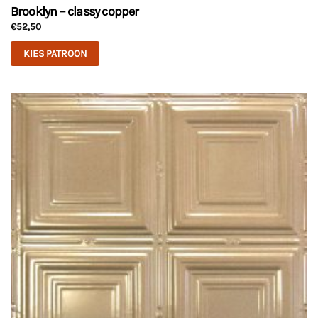
Brooklyn – classy copper
€
52,50
KIES PATROON