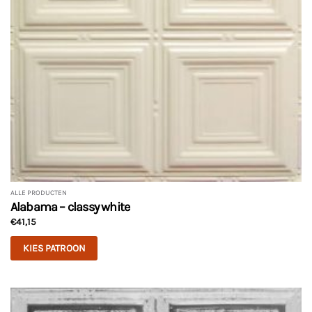
ALLE PRODUCTEN
Alabama – classy white
€
41,15
KIES PATROON
Dit
product
heeft
meerdere