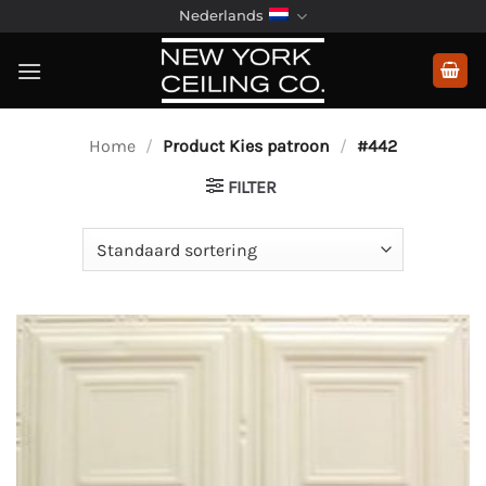
Ga
Nederlands
naar
inhoud
Home
/
Product Kies patroon
/
#442
FILTER