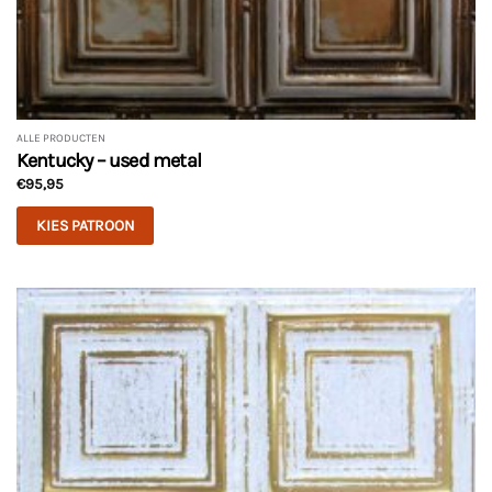
ALLE PRODUCTEN
Kentucky – used metal
€
95,95
KIES PATROON