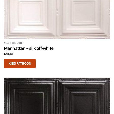
ALLE PRODUCTEN
Manhattan – silk off-white
€
41,15
KIES PATROON