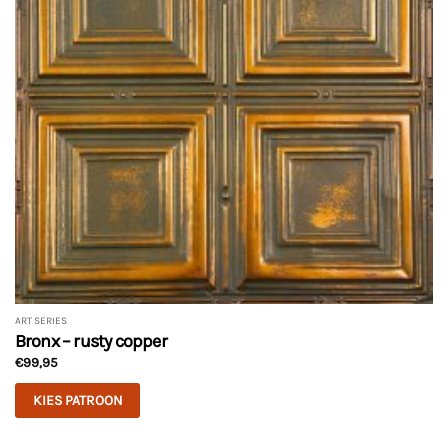
ART SERIES
Bronx – rusty copper
€
99,95
KIES PATROON
Dit