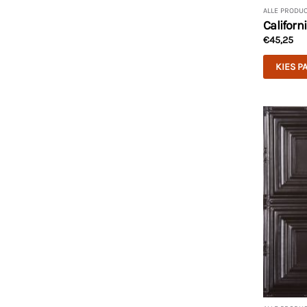
ALLE PRODU
Californ
€
45,25
KIES P