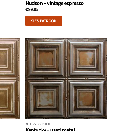
Hudson – vintage espresso
€
99,95
KIES PATROON
ALLE PRODUCTEN
Kentucky – used metal