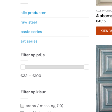
ALLE PRODU
alle producten
Alabama 
€
41,15
raw steel
KIES P
basic series
Dit
art series
product
heeft
Filter op prijs
meerdere
variaties.
Deze
optie
€32 — €100
kan
gekozen
worden
Filter op kleur
op
de
brons / messing
(10)
productp