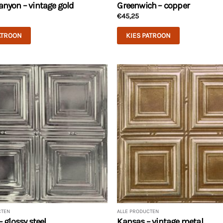
nyon – vintage gold
Greenwich – copper
€
45,25
ATROON
KIES PATROON
CTEN
ALLE PRODUCTEN
– glossy steel
Kansas – vintage metal