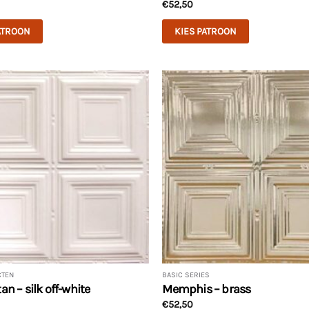
€
52,50
ATROON
KIES PATROON
CTEN
BASIC SERIES
n – silk off-white
Memphis – brass
€
52,50