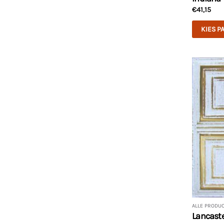
€
41,15
KIES P
ALLE PRODU
Lancaste