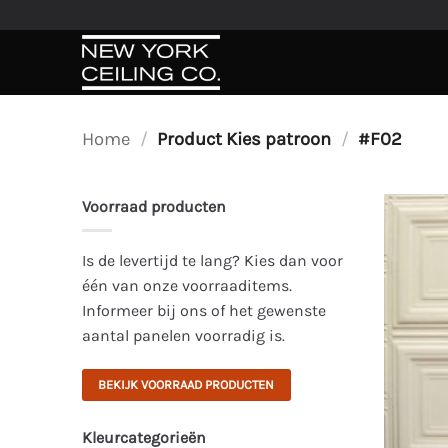
Ga
naar
inhoud
Home
/
Product Kies patroon
/
#F02
Voorraad producten
Is de levertijd te lang? Kies dan voor
één van onze voorraaditems.
Informeer bij ons of het gewenste
aantal panelen voorradig is.
BEKIJK VOORRAAD PRODUCTEN
Kleurcategorieën