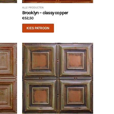
ALLE PRODUCTEN
Brooklyn – classy copper
€
52,50
KIES PATROON