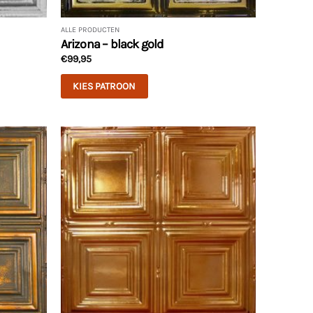
ALLE PRODUCTEN
Arizona – black gold
€
99,95
KIES PATROON