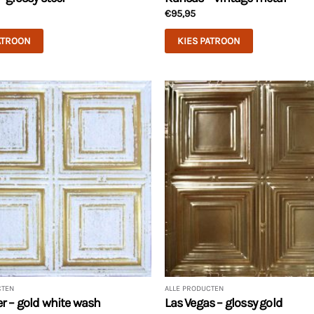
€
95,95
ATROON
KIES PATROON
CTEN
ALLE PRODUCTEN
r – gold white wash
Las Vegas – glossy gold