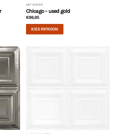
ART SERIES
r
Chicago – used gold
€
99,95
KIES PATROON