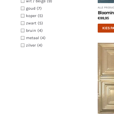
wit / beige
(9)
ALLE PRODU
goud
(7)
Blooming
koper
(5)
€
99,95
zwart
(5)
KIES P
bruin
(4)
metaal
(4)
zilver
(4)