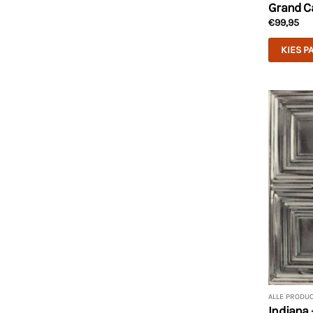
Grand Ca
€
99,95
KIES P
ALLE PRODU
Indiana 