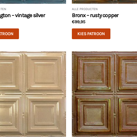
CTEN
ALLE PRODUCTEN
ton – vintage silver
Bronx – rusty copper
€
99,95
ATROON
KIES PATROON
Dit
product
heeft
meerdere
variaties.
Deze
optie
kan
gekozen
worden
op
de
productpagina