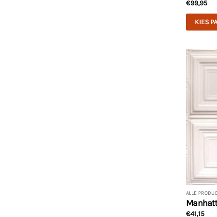
€
99,95
KIES P
ALLE PRODU
Manhatta
€
41,15