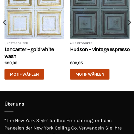
UNCATEGORIZED
ALLE PRODUKTE
Lancaster – gold white
Hudson – vintage espresso
wash
€
99,95
€
99,95
MOTIF WÄHLEN
MOTIF WÄHLEN
Dieses
Dieses
Produkt
Produkt
weist
weist
mehrere
mehrere
Über uns
Varianten
Varianten
auf.
auf.
"The New York Style" für Ihre Einrichtung, mit den
Die
Die
Optionen
Optionen
Paneelen der New York Ceiling Co. Verwandeln Sie Ihre
können
können