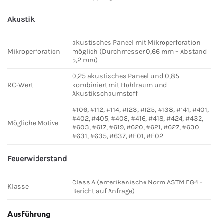
Akustik
akustisches Paneel mit Mikroperforation
Mikroperforation
möglich (Durchmesser 0,66 mm – Abstand
5,2 mm)
0,25 akustisches Paneel und 0,85
RC-Wert
kombiniert mit Hohlraum und
Akustikschaumstoff
#106, #112, #114, #123, #125, #138, #141, #401,
#402, #405, #408, #416, #418, #424, #432,
Mögliche Motive
#603, #617, #619, #620, #621, #627, #630,
#631, #635, #637, #F01, #F02
Feuerwiderstand
Class A (amerikanische Norm ASTM E84 –
Klasse
Bericht auf Anfrage)
Ausführung