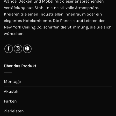
Wände, Decken und Möbel mit dieser ansprechenden
auf
auf
Vertäfelung aus Stahl in eine stilvolle Atmosphäre.
der
der
Kreieren Sie einen industriellen Innenraum oder ein
Produktseite
Produktseite
elegantes Hotelambiente. Die Paneele und Leisten der
gewählt
gewählt
werden
werden
New York Ceiling Co. schaffen die Stimmung, die Sie sich
wünschen.
Über das Produkt
Montage
Akustik
Farben
Zierleisten