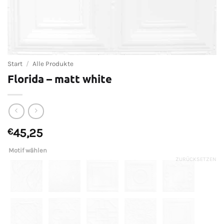
Start
/
Alle Produkte
Florida – matt white
€
45,25
Motif wählen
ZURÜCKSETZEN