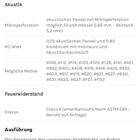
Akustik
akustisches Paneel mit Mikroperforation
Mikroperforation
möglich (Durchmesser 0,66 mm – Abstand
5,2 mm)
0,25 akustisches Paneel und 0,85
RC-Wert
kombiniert mit Hohlraum und
Akustikschaumstoff
#106, #112, #114, #123, #125, #138, #141, #401,
#402, #405, #408, #416, #418, #424, #432,
Mögliche Motive
#603, #617, #619, #620, #621, #627, #630,
#631, #635, #637, #F01, #F02
Feuerwiderstand
Class A (amerikanische Norm ASTM E84 –
Klasse
Bericht auf Anfrage)
Ausführung
Die Frontseite des verzinnten Stahlplatte ist farbig