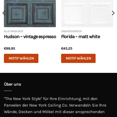
ALLE PRODUKTE
UNCATEGORIZED
Hudson – vintage espresso
Florida – matt white
€
99,95
€
45,25
MOTIF WÄHLEN
MOTIF WÄHLEN
Dieses
Dieses
Produkt
Produkt
weist
weist
mehrere
mehrere
Über uns
Varianten
Varianten
auf.
auf.
"The New York Style" für Ihre Einrichtung, mit den
Die
Die
Optionen
Optionen
Paneelen der New York Ceiling Co. Verwandeln Sie Ihre
können
können
Wände, Decken und Möbel mit dieser ansprechenden
auf
auf