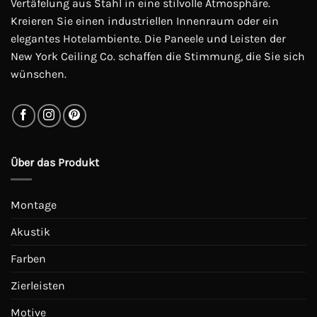
Vertäfelung aus Stahl in eine stilvolle Atmosphäre.
der
der
Kreieren Sie einen industriellen Innenraum oder ein
Produktseite
Produktseite
elegantes Hotelambiente. Die Paneele und Leisten der
gewählt
gewählt
werden
werden
New York Ceiling Co. schaffen die Stimmung, die Sie sich
wünschen.
Über das Produkt
Montage
Akustik
Farben
Zierleisten
Motive