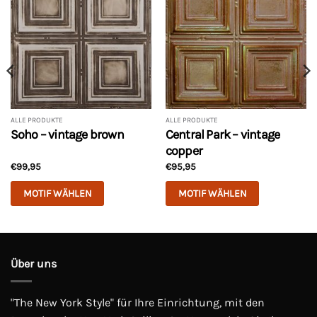
ALLE PRODUKTE
ALLE PRODUKTE
Soho – vintage brown
Central Park – vintage
copper
€
99,95
€
95,95
MOTIF WÄHLEN
MOTIF WÄHLEN
Dieses
Dieses
Produkt
Produkt
weist
weist
mehrere
mehrere
Über uns
Varianten
Varianten
auf.
auf.
"The New York Style" für Ihre Einrichtung, mit den
Die
Die
Optionen
Optionen