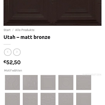
Start
/
Alle Produkte
Utah – matt bronze
€
52,50
Motif wählen
ZURÜCKSETZEN