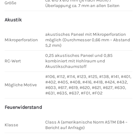
ca. 610 x 610 mm (je nach Motiv) /
Größe
Überlappung ca. 7 mm an allen Seiten
Akustik
akustisches Paneel mit Mikroperforation
Mikroperforation
möglich (Durchmesser 0,66 mm – Abstand
5,2 mm)
0,25 akustisches Paneel und 0,85
RC-Wert
kombiniert mit Hohlraum und
Akustikschaumstoff
#106, #112, #114, #123, #125, #138, #141, #401,
#402, #405, #408, #416, #418, #424, #432,
Mögliche Motive
#603, #617, #619, #620, #621, #627, #630,
#631, #635, #637, #F01, #F02
Feuerwiderstand
Class A (amerikanische Norm ASTM E84 –
Klasse
Bericht auf Anfrage)