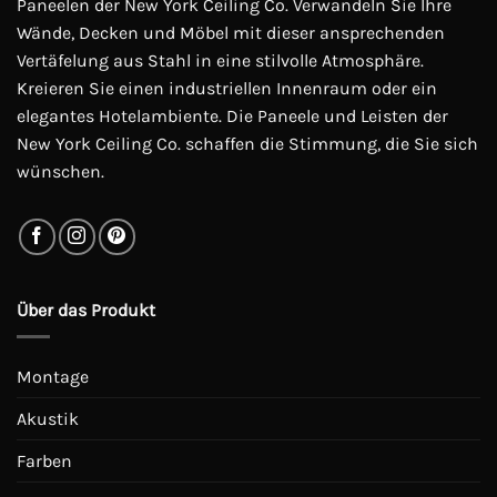
Paneelen der New York Ceiling Co. Verwandeln Sie Ihre
können
können
Wände, Decken und Möbel mit dieser ansprechenden
auf
auf
Vertäfelung aus Stahl in eine stilvolle Atmosphäre.
der
der
Kreieren Sie einen industriellen Innenraum oder ein
Produktseite
Produktseite
elegantes Hotelambiente. Die Paneele und Leisten der
gewählt
gewählt
werden
werden
New York Ceiling Co. schaffen die Stimmung, die Sie sich
wünschen.
Über das Produkt
Montage
Akustik
Farben